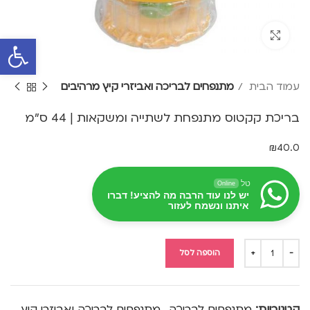
Click to enlarge
פתח סרגל 
עמוד הבית
מתנפחים לבריכה ואביזרי קיץ מרהיבים
בריכת קקטוס מתנפחת לשתייה ומשקאות | 44 ס"מ
₪
40.0
טל
Online
יש לנו עוד הרבה מה להציע! דברו
איתנו ונשמח לעזור
הוספה לסל
קטגוריות:
מתנפחים לבריכה
,
מתנפחים לבריכה ואביזרי קיץ