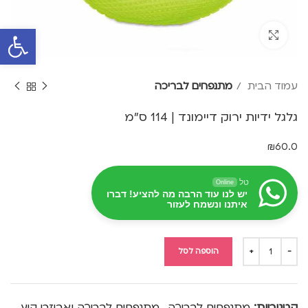
פתח סרגל 
Click to enlarge
עמוד הבית
מתנפחים לבריכה
גלגל ידיות ירוק דיימונד | 114 ס"מ
₪
60.0
טל
Online
יש לנו עוד הרבה מה להציע! דברו
איתנו ונשמח לעזור
הוספה לסל
קטגוריות:
מתנפחים לבריכה
,
מתנפחים לבריכה ואביזרי קיץ