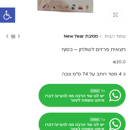
פתח סרגל 
Click to enlarge
עמוד הבית
מסיבת New Year
חצאית פרזים לשולחן – כסוף
₪
20.0
כ 4 מטר רוחב על 74 ס"מ גובה
טל
Online
יש לנו עוד הרבה מה להציע! דברו
איתנו ונשמח לעזור
טל
Online
יש לנו עוד הרבה מה להציע! דברו
איתנו ונשמח לעזור