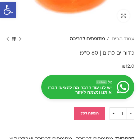
פתח סרגל 
Click to enlarge
עמוד הבית
מתנפחים לבריכה
כדור ים כתום | 60 ס"מ
₪
12.0
טל
Online
יש לנו עוד הרבה מה להציע! דברו
איתנו ונשמח לעזור
הוספה לסל
קטגוריות:
מתנפחים לבריכה
,
מתנפחים לבריכה ואביזרי קיץ