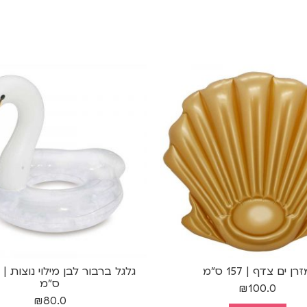
רן ים צדף | 157 ס"מ
ס"מ
₪
100.0
₪
80.0