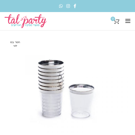
0
חסר במ
לאי