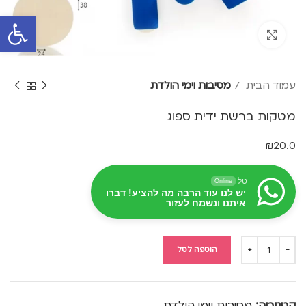
פתח סרגל 
Click to enlarge
עמוד הבית
מסיבות וימי הולדת
מטקות ברשת ידית ספוג
₪
20.0
טל
Online
יש לנו עוד הרבה מה להציע! דברו
איתנו ונשמח לעזור
הוספה לסל
קטגוריה:
מסיבות וימי הולדת