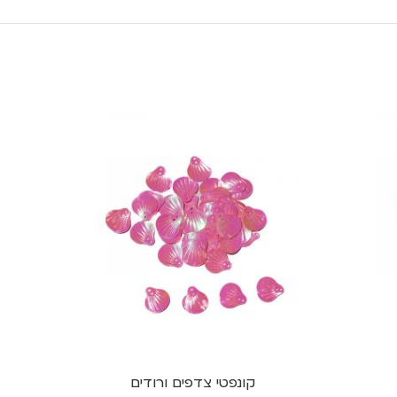
קונפטי צדפים ורודים
קישוט מרכז שו