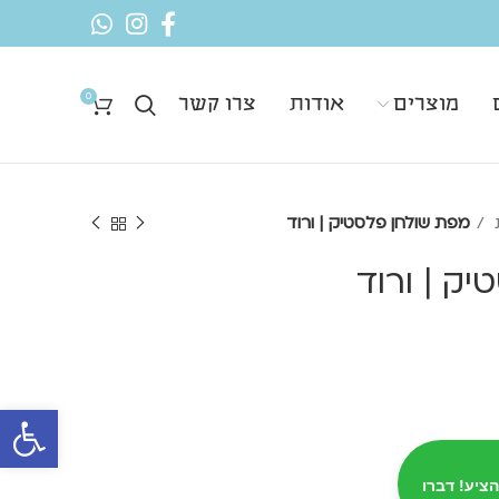
0
מוצרים
אודות
צרו קשר
ת
מפת שולחן פלסטיק | ורוד
ק | ורוד
פתח סרגל 
הציע! דברו