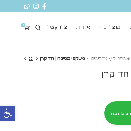
0
מוצרים
אודות
צרו קשר
אביזרי קיץ מרהיבים
משקפי מסיבה | חד קרן
חד קרן
פתח סרגל 
הציע! דברו