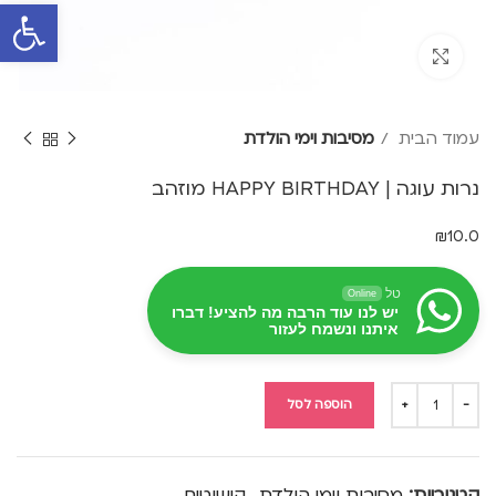
פתח סרגל 
Click to enlarge
עמוד הבית
מסיבות וימי הולדת
נרות עוגה | HAPPY BIRTHDAY מוזהב
₪
10.0
טל
Online
יש לנו עוד הרבה מה להציע! דברו
איתנו ונשמח לעזור
הוספה לסל
קטגוריות:
מסיבות וימי הולדת
,
קישוטים