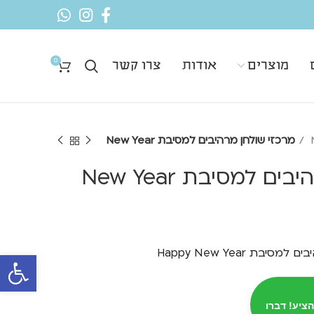
0
מוצרים
אודות
צרו קשר
מרכזי שולחן מרהיבים למסיבת New Year
 למסיבת New Year
פתח סרגל 
הציע! דברו