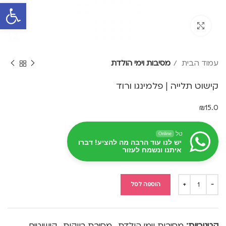
פתח סרגל 
Click to enlarge
עמוד הבית
מסיבות וימי הולדת
קישוט תלייה | פלמינגו ורוד
₪
15.0
טל
Online
יש לנו עוד הרבה מה להציע! דברו
איתנו ונשמח לעזור
הוספה לסל
קטגוריות:
מסיבות וימי הולדת
,
מסיבת רווקות
,
קישוטים