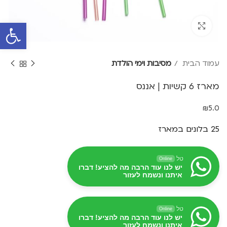
פתח סרגל 
Click to enlarge
עמוד הבית
מסיבות וימי הולדת
מארז 6 קשיות | אננס
₪
5.0
25 בלונים במארז
טל
Online
יש לנו עוד הרבה מה להציע! דברו
איתנו ונשמח לעזור
טל
Online
יש לנו עוד הרבה מה להציע! דברו
איתנו ונשמח לעזור