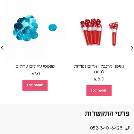
נשפני קרנבל | אדום נקודות
קונפטי עיגולים כחולים
נ
לבנות
₪
7.0
₪
8.0
הוספה לסל
הוספה לסל
פרטי התקשרות
052-340-6428