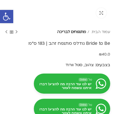
פתח סרגל 
Click to enlarge
עמוד הבית
מתנפחים לבריכה
Bride to Be נודלס מתנפח זהב | 183 ס"מ
₪
40.0
בצבעים: צהוב, סגול וורוד
טל
Online
יש לנו עוד הרבה מה להציע! דברו
איתנו ונשמח לעזור
טל
Online
יש לנו עוד הרבה מה להציע! דברו
איתנו ונשמח לעזור