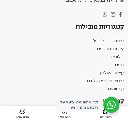
נחלת בנימין 113, תל אביב
קטגוריות מובילות
מתנפחים לבריכה
אורות וזוהרים
בלונים
חגים
עיצוב שולחן
מסיבות וימי הולדת
קישוטים
קונספט
דברו איתנו! יש לנו בחנות עוד
הרבה מוצרים להציע
אביזרים למסיבת רווקות
כיתבו לנו
חייגו אלינו
נווטו אלינו
ימי הולדת