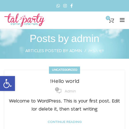
0
Posts by
admin
דף הבית
ARTICLES POSTED BY ADMIN
UNCATEGORIZED
פתח סרגל 
Hello world!
1
Admin
Welcome to WordPress. This is your first post. Edit
or delete it, then start writing!
CONTINUE READING